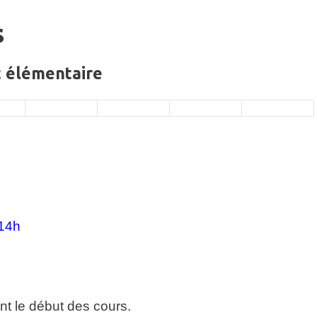
s
t élémentaire
14h
t le début des cours.