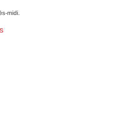
ès-midi.
PS