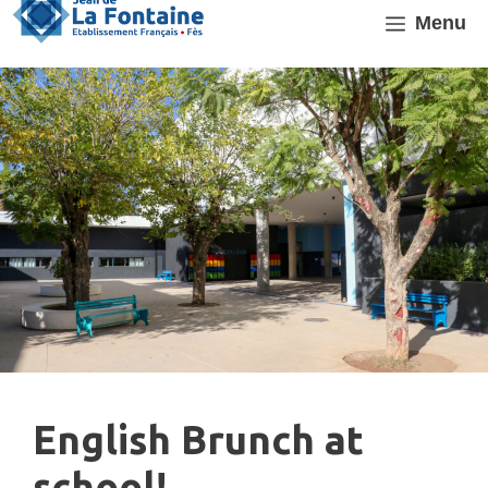
Aller
Menu
au
contenu
English Brunch at
school!