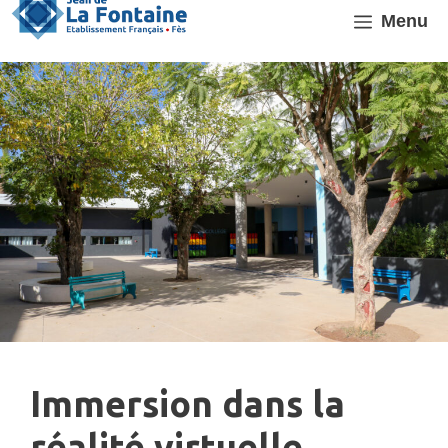
Aller
Menu
au
contenu
Immersion dans la
réalité virtuelle