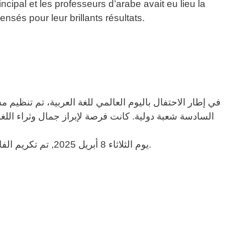
cipal et les professeurs d’arabe avait eu lieu la
nsés pour leur brillants résultats.
في إطار الاحتفال باليوم العالمي للغة العربية، تم تنظيم مسا
السادسة شعبة دولية. كانت فرصة لإبراز جمال وثراء اللغة
يوم الثلاثاء 8 أبريل 2025, تم تكريم الفائزين بحضور مدير المؤسسة واساتذة اللغة العربية.