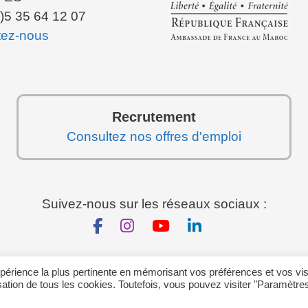
)5 35 64 12 07
tez-nous
Recrutement
Consultez nos offres d'emploi
Suivez-nous sur les réseaux sociaux :
expérience la plus pertinente en mémorisant vos préférences et vos vis
Mentions Légales
-
Politique de Confidentialité
isation de tous les cookies. Toutefois, vous pouvez visiter "Paramètre
Tous droits réservés © 2026 - Jean de La Fontaine