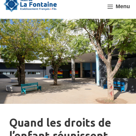
Aller
Menu
au
contenu
Quand les droits de
l’enfant réunissent