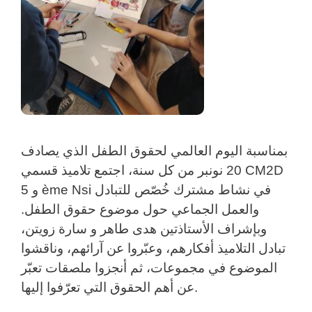
بمناسبة اليوم العالمي لحقوق الطفل الذي يصادف
20 نونبر من كل سنة، اجتمع تلاميذ قسمي CM2D
و 5 ème Nsi في نشاط مشترك خُصّص للتبادل
والعمل الجماعي حول موضوع حقوق الطفل.
وبإشراف الأستاذتين هدى طاهر و سارة زويتن،
تبادل التلاميذ أفكارهم، وعبّروا عن آرائهم، وناقشوا
الموضوع في مجموعات، ثم أنجزوا ملصقات تعبّر
عن أهم الحقوق التي تعرّفوا إليها.