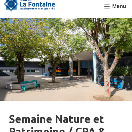
Aller
Menu
au
contenu
Semaine Nature et
Patrimoine / CPA &