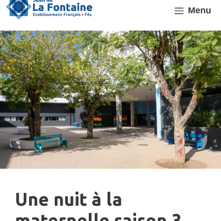
Aller
Menu
au
contenu
Une nuit à la
maternelle saison 3