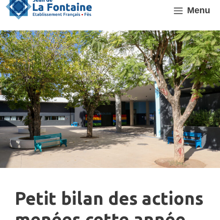
Aller
Menu
au
contenu
Petit bilan des actions
menées cette année