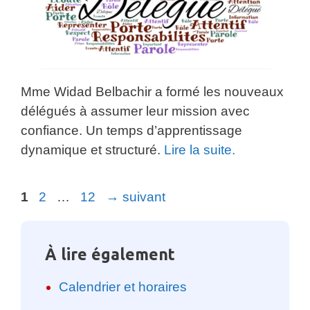
Mme Widad Belbachir a formé les nouveaux
délégués à assumer leur mission avec
confiance. Un temps d’apprentissage
dynamique et structuré.
Lire la suite.
Page
Page
Page
1
2
…
12
→
suivant
À lire également
Calendrier et horaires